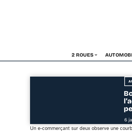
2 ROUES
AUTOMOB
A
Bo
l’
pe
6 j
Un e-commerçant sur deux observe une courbe