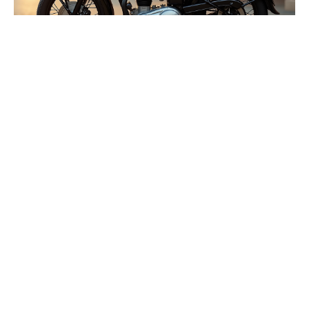
12 juin 2026
Assurance moto de collection : l’âge
requis pour souscrire
Recherche
Sous les projecteurs
24 juillet 2026
Les cabines de peinture gonflables