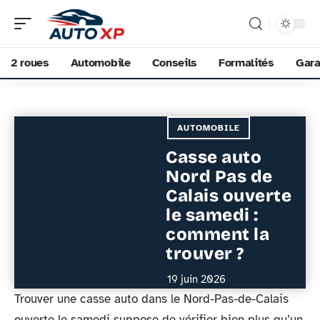
2 roues
Automobile
Conseils
Formalités
Gara
AUTOMOBILE
Casse auto
Nord Pas de
Calais ouverte
le samedi :
comment la
trouver ?
19 juin 2026
Trouver une casse auto dans le Nord-Pas-de-Calais
ouverte le samedi suppose de vérifier bien plus qu’un