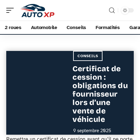
2 roues
Automobile
Conseils
Formalités
Gara
CONSEILS
Certificat de
cession :
obligations du
fournisseur
lors d’une
vente de
véhicule
9 septembre 2025
Remettre un certificat de cession avant qu’il ne porte