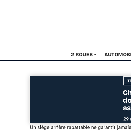
2 ROUES
AUTOMOB
T
Ch
do
as
29 
Un siège arrière rabattable ne garantit jama