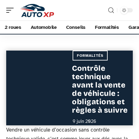
2 roues
Automobile
Conseils
Formalités
Gara
FORMALITÉS
Contrôle
technique
avant la vente
de véhicule :
obligations et
règles à suivre
9 juin 2026
Vendre un véhicule d’occasion sans contrôle
technique valide, c’est comme jouer aux dés avec la