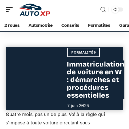
2 roues
Automobile
Conseils
Formalités
Gara
FORMALITÉS
Immatriculation
de voiture en W
: démarches et
procédures
essentielles
7 juin 2026
Quatre mois, pas un de plus. Voilà la règle qui
s’impose à toute voiture circulant sous