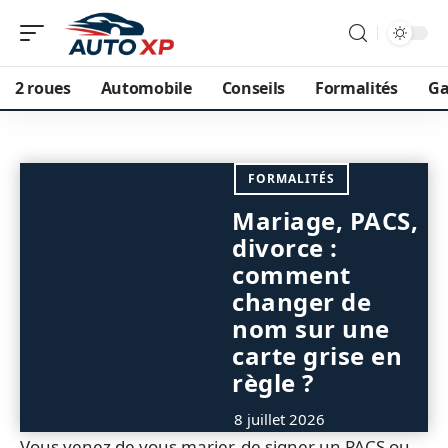
2 roues
Automobile
Conseils
Formalités
Ga
FORMALITÉS
Mariage, PACS,
divorce :
comment
changer de
nom sur une
carte grise en
règle ?
8 juillet 2026
Vous venez de vous marier, de signer un PACS ou