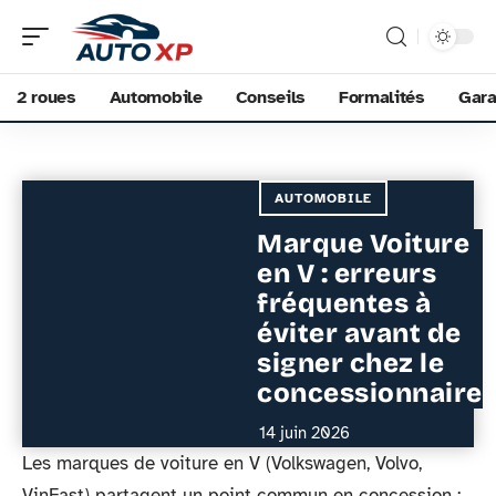
2 roues
Automobile
Conseils
Formalités
Gara
AUTOMOBILE
Marque Voiture
en V : erreurs
fréquentes à
éviter avant de
signer chez le
concessionnaire
14 juin 2026
Les marques de voiture en V (Volkswagen, Volvo,
VinFast) partagent un point commun en concession :